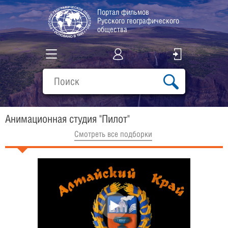
Портал фильмов
Русского географического
общества
Все фильмы
Подборки
Анимационная студия "Пилот"
О проекте
Cмотреть все подборки