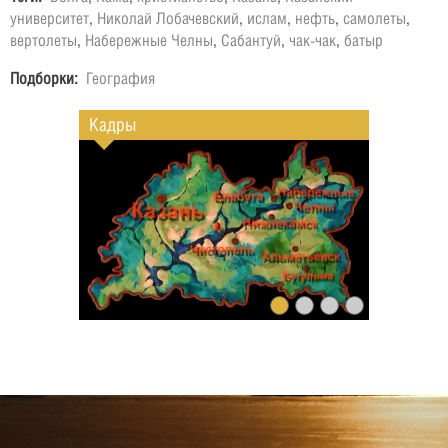
университет
,
Николай Лобачевский
,
ислам
,
нефть
,
самолеты
,
вертолеты
,
Набережные Челны
,
Сабантуй
,
чак-чак
,
батыр
Подборки:
География
Кадры