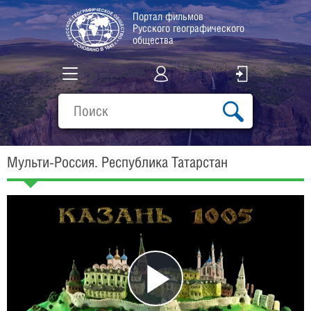
Портал фильмов
Русского географического
общества
Все фильмы
Подборки
Мульти-Россия. Республика Татарстан
О проекте
Play