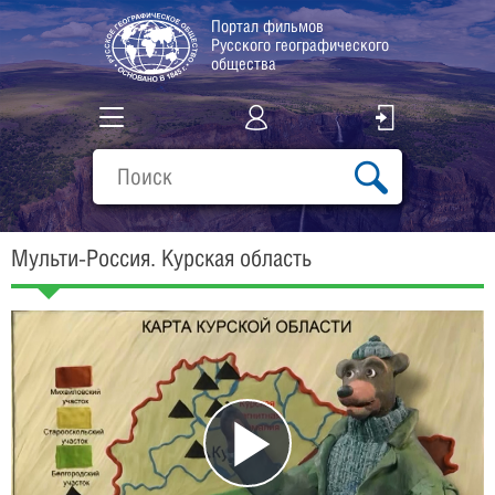
Портал фильмов
Русского географического
общества
Все фильмы
Подборки
Мульти-Россия. Курская область
О проекте
Play