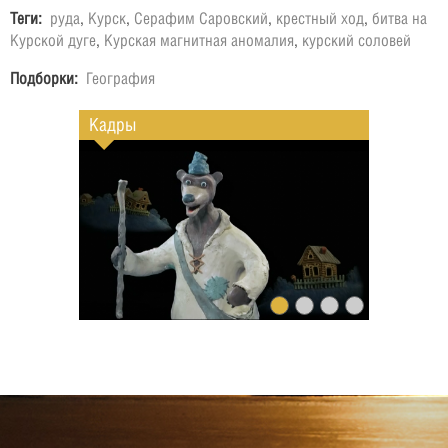
Теги:
руда
,
Курск
,
Серафим Саровский
,
крестный ход
,
битва на
Курской дуге
,
Курская магнитная аномалия
,
курский соловей
Подборки:
География
Кадры