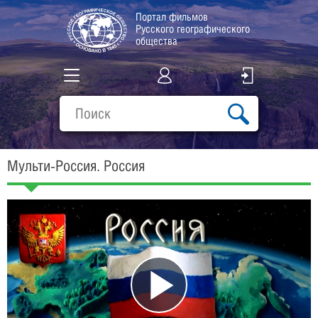
Портал фильмов
Русского географического
общества
Все фильмы
Подборки
Мульти-Россия. Россия
О проекте
Play