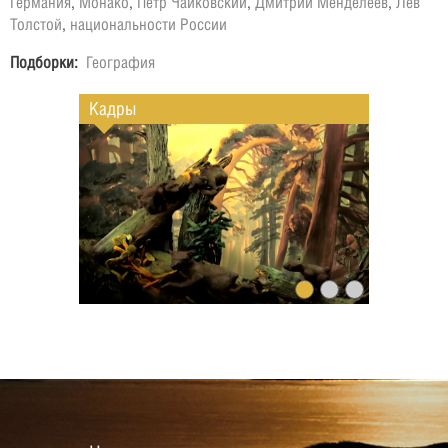
Германия
,
Монако
,
Пётр Чайковский
,
Дмитрий Менделеев
,
Лев
Толстой
,
национальности России
Подборки:
География
Кадры