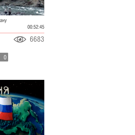
еану
00:52:45
6683
0