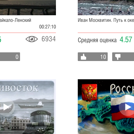
Байкало-Ленский
Иван Москвитин. Путь к ок
00:27:10
6934
5
4.57
Средняя оценка
0
10