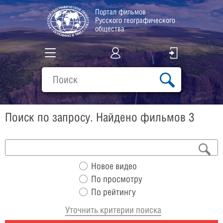
Портал фильмов
Русского географического
общества
Все фильмы
Подборки
Поиск по запросу. Найдено фильмов 3
О проекте
Новое видео
По просмотру
По рейтингу
Уточнить критерии поиска