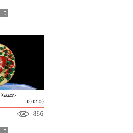
0
 Хакасия
00:01:00
866
0