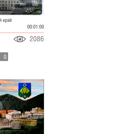
й край
00:01:00
2086
0