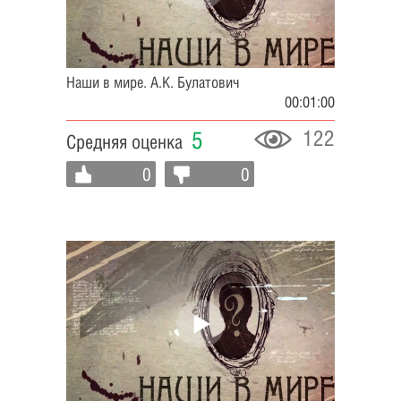
Наши в мире. А.К. Булатович
00:01:00
122
5
Средняя оценка
0
0