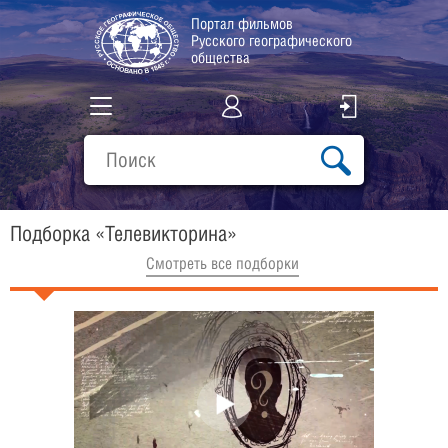
Портал фильмов
Русского географического
общества
Все фильмы
Подборки
Подборка «Телевикторина»
О проекте
Cмотреть все подборки