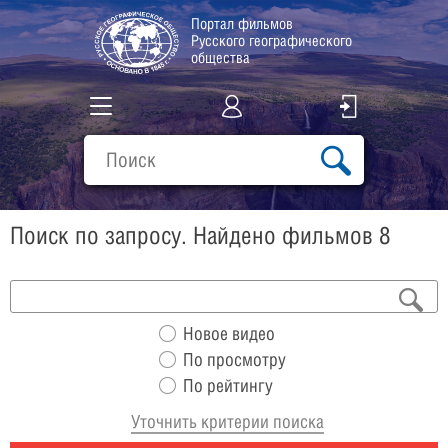
Портал фильмов
Русского географического
общества
Все фильмы
Подборки
Поиск по запросу. Найдено фильмов 8
О проекте
Новое видео
По просмотру
По рейтингу
Уточнить критерии поиска