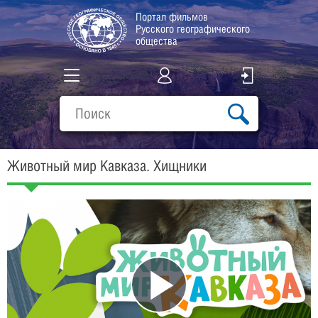
Портал фильмов
Русского географического
общества
Все фильмы
Подборки
Животный мир Кавказа. Хищники
О проекте
Play