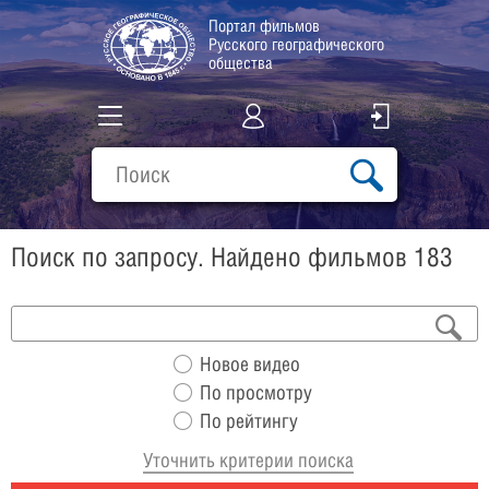
Портал фильмов
Русского географического
общества
Все фильмы
Подборки
Поиск по запросу. Найдено фильмов 183
О проекте
Новое видео
По просмотру
По рейтингу
Уточнить критерии поиска