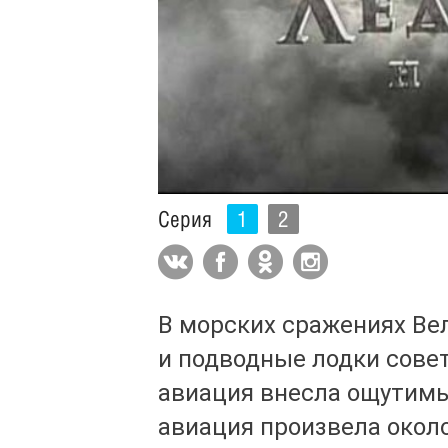
Серия
1
2
В морских сражениях Ве
и подводные лодки совет
авиация внесла ощутимый
авиация произвела около