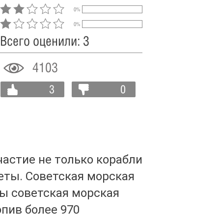
0%
0%
Всего оценили: 3
4103
3
0
астие не только корабли
еты. Советская морская
ны советская морская
пив более 970