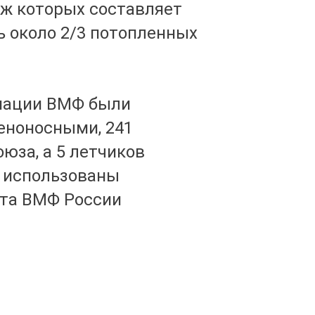
аж которых составляет
ь около 2/3 потопленных
виации ВМФ были
еноносными, 241
юза, а 5 летчиков
т использованы
ота ВМФ России