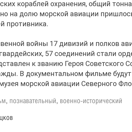
еских кораблей охранения, общий тонн
нно на долю морской авиации пришлос
й противника.
твенной войны 17 дивизий и полков а
гвардейских, 57 соединений стали орд
ставлен к званию Героя Советского Со
важды. В документальном фильме буду
музея морской авиации Северного Фл
ьм
,
познавательный
,
военно-исторический
цков