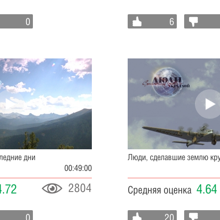
0
6
ледние дни
Люди, сделавшие землю кр
00:49:00
2804
4.72
4.64
Средняя оценка
0
20