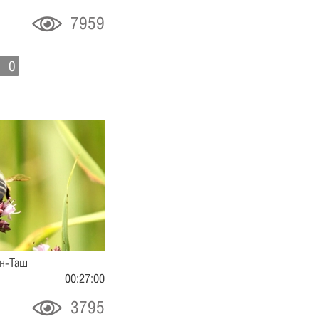
7959
0
ан-Таш
00:27:00
3795