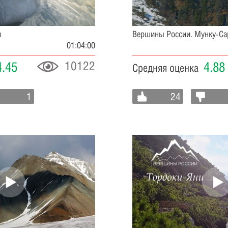
и
Вершины России. Мунку-С
01:04:00
10122
4.45
4.88
Средняя оценка
1
24