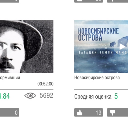
акормивший
Новосибирские острова
00:52:00
5692
4.84
5
Средняя оценка
0
13