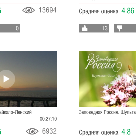
13694
5
4.86
Средняя оценка
0
13
Байкало-Ленский
Заповедная Россия. Шульг
00:27:10
6932
5
4.8
Средняя оценка