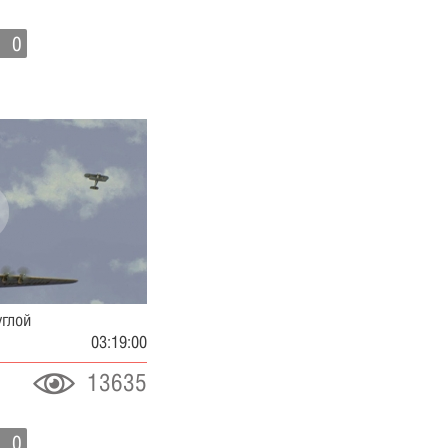
0
углой
03:19:00
13635
0