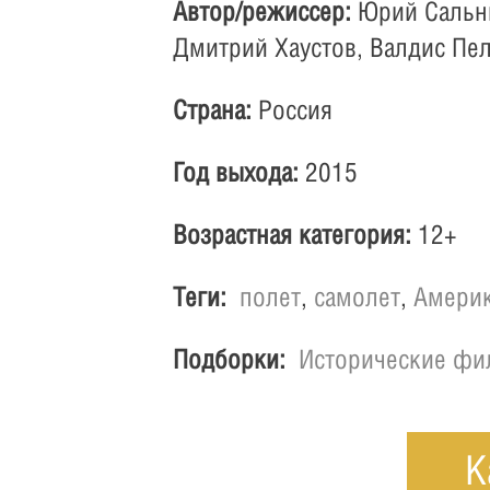
Автор/режиссер:
Юрий Сальн
Дмитрий Хаустов, Валдис Пе
Страна:
Россия
Год выхода:
2015
Возрастная категория:
12+
Теги:
полет
,
самолет
,
Амери
Подборки:
Исторические ф
К