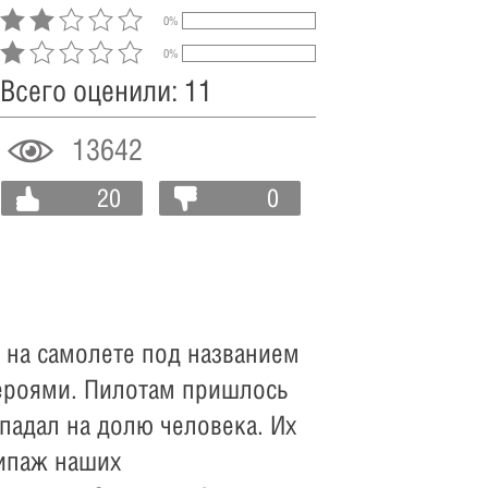
0%
0%
Всего оценили: 11
13642
20
0
 на самолете под названием
героями. Пилотам пришлось
адал на долю человека. Их
кипаж наших