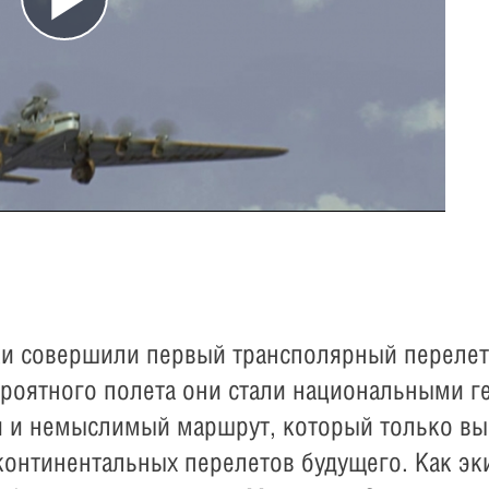
Play
Video
ики совершили первый трансполярный перелет
роятного полета они стали национальными 
 и немыслимый маршрут, который только вып
континентальных перелетов будущего. Как э