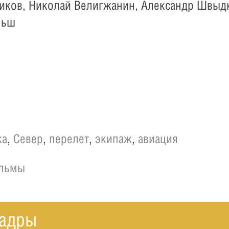
иков, Николай Велигжанин, Александр Швыд
льш
ка
,
Север
,
перелет
,
экипаж
,
авиация
ильмы
адры