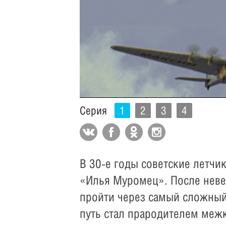
Серия
1
2
3
4
В 30-е годы советские летч
«Илья Муромец». После неве
пройти через самый сложный
путь стал прародителем меж