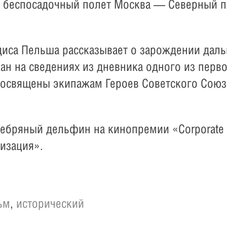
л беспосадочный полет Москва — Северный 
са Пельша рассказывает о зарождении дальн
ан на сведениях из дневника одного из перв
освящены экипажам Героев Советского Союза 
ребряный дельфин на кинопремии «Corporate 
изация».
ьм
,
исторический