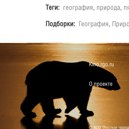
Теги:
география
,
природа
,
п
Подборки:
География
,
Прир
Kino.rgo.ru
О проекте
© ВОО "Русское геогр