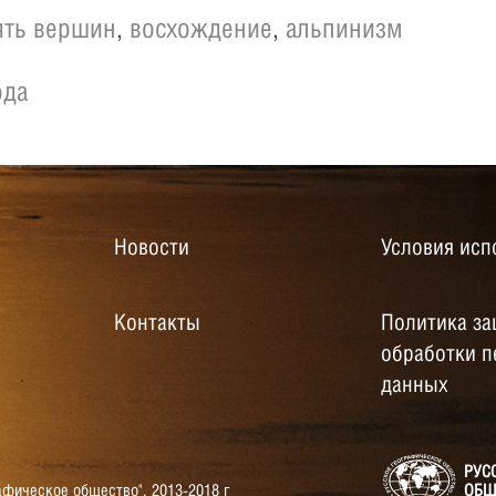
ять вершин
,
восхождение
,
альпинизм
ода
Новости
Условия исп
Контакты
Политика за
обработки 
данных
РУС
афическое общество",
2013-2018 г
ОБЩ