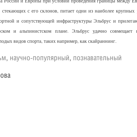
на России и Европы при условии проведения границы между Ев
, стекающих с его склонов, питает одни из наиболее крупных 
спортной и сопутствующей инфраструктуры Эльбрус и прилег
еском и альпинистском плане. Эльбрус удачно совмещает 
одых видов спорта, таких например, как скайраннинг.
ьм
,
научно-популярный
,
познавательный
нова