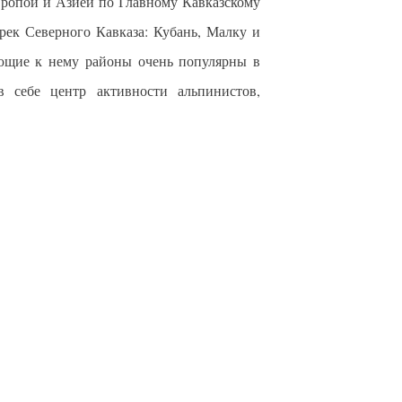
ропой и Азией по Главному Кавказскому
рек Северного Кавказа: Кубань, Малку и
ающие к нему районы очень популярны в
в себе центр активности альпинистов,