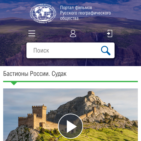
Портал фильмов
Русского географического
общества
Все фильмы
Подборки
Бастионы России. Судак
О проекте
Play