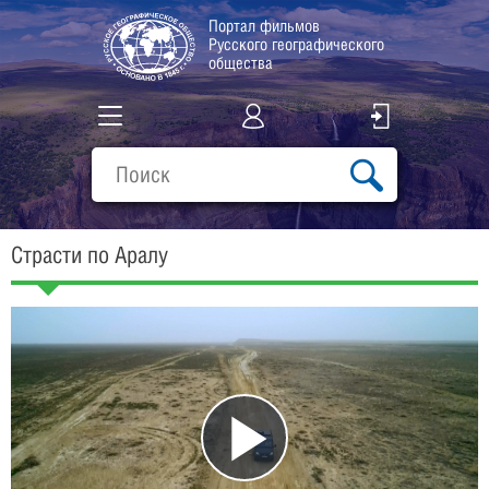
Портал фильмов
Русского географического
общества
Все фильмы
Подборки
Страсти по Аралу
О проекте
Play