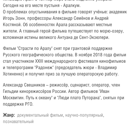
Сегодня на его месте пустыня - Аралкум.
О проблемах опустынивания в фильме говорят учёные: академик
Игорь Зонн, профессоры Александр Семёнов и Андрей
Костяной. Об особенностях Арала рассказывают местные
жители. А главный герой фильма путешествует по морю-озеру,
вспоминая истины великого Антуана де Сент-Экзюпери.
Фильм "Страсти по Аралу" снят при грантовой поддержке
Русского географического общества. В ноябре 2018 года фильм
стал участником XXIII международного фестиваля кинофильмов
и телепрограмм "Радонеж" (председатель жюри - Владимир
Хотиненко) и получил приз за лучшую операторскую работу.
Александр Свешников – режиссёр, сценарист, оператор, член
Гильдии кинорежиссёров России. Автор фильмов "Иван
Москвитин. Путь к океану" и "Люди плато Путорана", снятых при
поддержке РГО.
Жанр:
документальный фильм
,
научно-популярный
,
познавательный