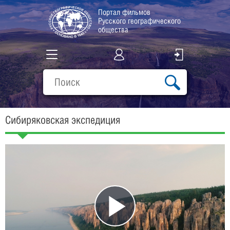
Портал фильмов
Русского географического
общества
Все фильмы
Подборки
Сибиряковская экспедиция
О проекте
Play