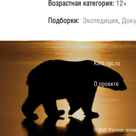
Возрастная категория:
12+
Подборки:
Экспедиция
,
Доку
Kino.rgo.ru
О проекте
© ВОО "Русское геогр