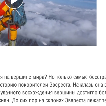
Play
Video
ься на вершине мира? Но только самые бесст
историю покорителей Эвереста. Началась она
 удачного восхождения вершины достигло бол
сиян. До сих пор на склонах Эвереста лежат 