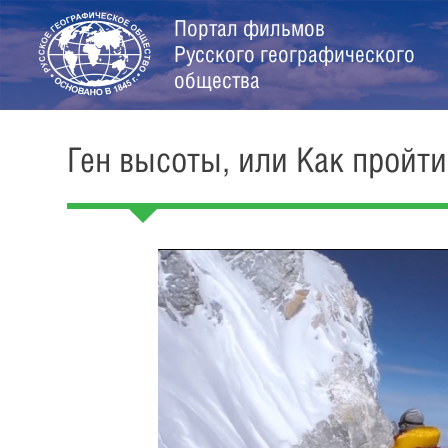
Портал фильмов
Русского географического
общества
Ген высоты, или Как пройти