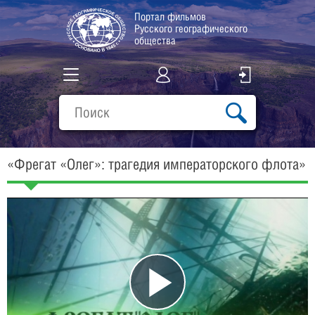
Портал фильмов
Русского географического
общества
Все фильмы
Подборки
«Фрегат «Олег»: трагедия императорского флота»
О проекте
Play