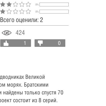
0%
0%
Всего оценили: 2
424
1
0
одводниках Великой
ом морях. Братскими
 найдены только спустя 70
оект состоит из 8 серий.