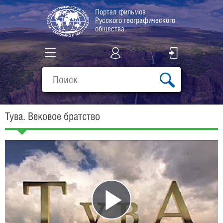
Портал фильмов
Русского географического
общества
Все фильмы
Подборки
Тува. Вековое братство
О проекте
Play