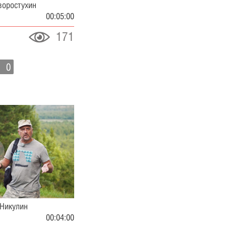
воростухин
00:05:00
171
0
 Никулин
00:04:00