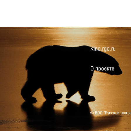
Kino.rgo.ru
О проекте
© ВОО "Русское геогр