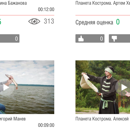
рина Бажанова
Планета Кострома. Артем Х
00:12:00
313
5
0
Средняя оценка
0
0
ригорий Манев
Планета Кострома. Алексей
00:09:00