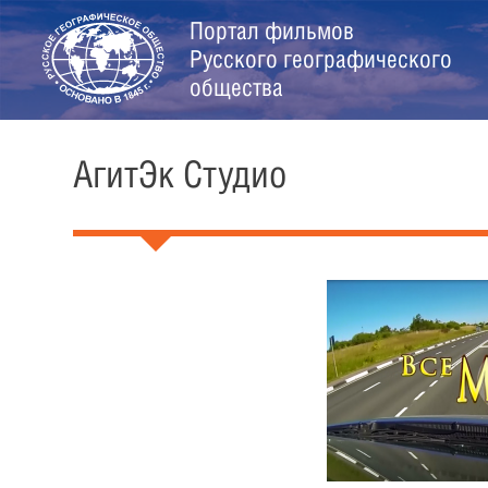
Портал фильмов
Русского географического
общества
АгитЭк Студио