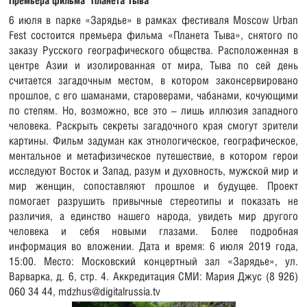
Премьера фильма "Планета Тыва"
6 июля в парке «Зарядье» в рамках фестиваля Moscow Urban
Fest состоится премьера фильма «Планета Тыва», снятого по
заказу Русского географического общества. Расположенная в
центре Азии и изолированная от мира, Тыва по сей день
считается загадочным местом, в котором законсервировано
прошлое, с его шаманами, староверами, чабанами, кочующими
по степям. Но, возможно, все это – лишь иллюзия западного
человека. Раскрыть секреты загадочного края смогут зрители
картины. Фильм задуман как этнологическое, географическое,
ментальное и метафизическое путешествие, в котором герои
исследуют Восток и Запад, разум и духовность, мужской мир и
мир женщин, сопоставляют прошлое и будущее. Проект
помогает разрушить привычные стереотипы и показать не
различия, а единство нашего народа, увидеть мир другого
человека и себя новыми глазами. Более подробная
информация во вложении. Дата и время: 6 июля 2019 года,
15:00. Место: Московский концертный зал «Зарядье», ул.
Варварка, д. 6, стр. 4. Аккредитация СМИ: Мария Джус (8 926)
060 34 44, mdzhus@digitalrussia.tv