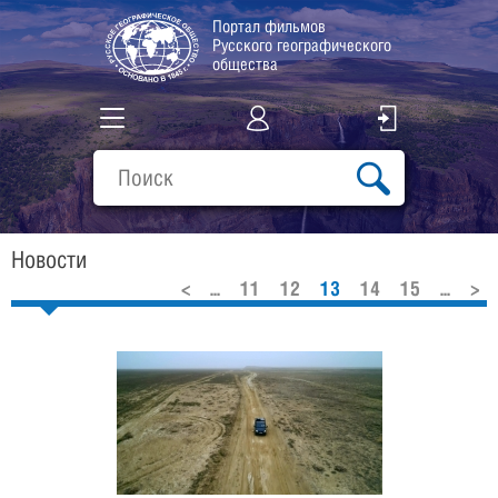
Портал фильмов
Русского географического
общества
Все фильмы
Подборки
Новости
О проекте
<
...
11
12
13
14
15
...
>