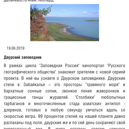
19.06.2019
Даурский заповедник
В рамках цикла "Заповедная Россия" кинопортал "Русского
географического общества" знакомит зрителем с новой серией
проекта. В ней вы узнаете о Даурском заповеднике. Даурские
степи в Забайкалье – это просторы "травяного моря" и
бархатные сонные сопки, звонкое пение жаворонков и
грациозные танцы журавлей. "Столбики" любопытных
тарбаганов и многочисленные стада азиатских антилоп -
дзеренов, готовых в любую секунду умчаться вдаль со
скоростью ветра. 99 процентов степей на нашей планете давно
распаханы под поля, даурские же и по сей день сохраняют свой
первозданный вид. В мире осталось совсем немного