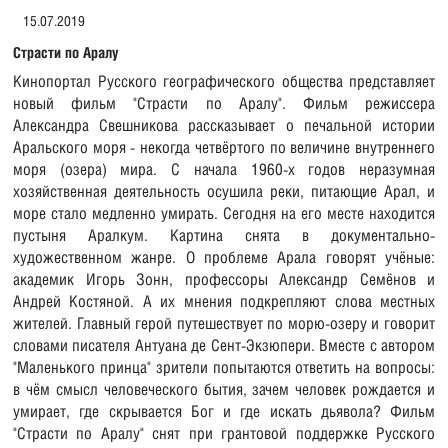
15.07.2019
Страсти по Аралу
Кинопортал Русского географического общества представляет
новый фильм "Страсти по Аралу". Фильм режиссера
Александра Свешникова рассказывает о печальной истории
Аральского моря - некогда четвёртого по величине внутреннего
моря (озера) мира. С начала 1960-х годов неразумная
хозяйственная деятельность осушила реки, питающие Арал, и
море стало медленно умирать. Сегодня на его месте находится
пустыня Аралкум. Картина снята в документально-
художественном жанре. О проблеме Арала говорят учёные:
академик Игорь Зонн, профессоры Александр Семёнов и
Андрей Костяной. А их мнения подкрепляют слова местных
жителей. Главный герой путешествует по морю-озеру и говорит
словами писателя Антуана де Сент-Экзюпери. Вместе с автором
"Маленького принца" зрители попытаются ответить на вопросы:
в чём смысл человеческого бытия, зачем человек рождается и
умирает, где скрывается Бог и где искать дьявола? Фильм
"Страсти по Аралу" снят при грантовой поддержке Русского