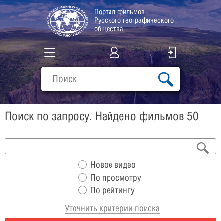
Портал фильмов
Русского географического
общества
Все фильмы
Подборки
Поиск по запросу. Найдено фильмов 50
О проекте
Новое видео
По просмотру
По рейтингу
Уточнить критерии поиска