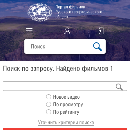
Портал фильмов
Русского географического
общества
Все фильмы
Подборки
Поиск по запросу. Найдено фильмов 1
О проекте
Новое видео
По просмотру
По рейтингу
Уточнить критерии поиска