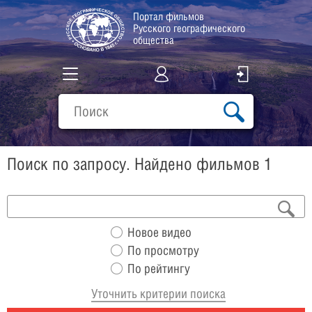
Портал фильмов
Русского географического
общества
Все фильмы
Подборки
Поиск по запросу. Найдено фильмов 1
О проекте
Новое видео
По просмотру
По рейтингу
Уточнить критерии поиска