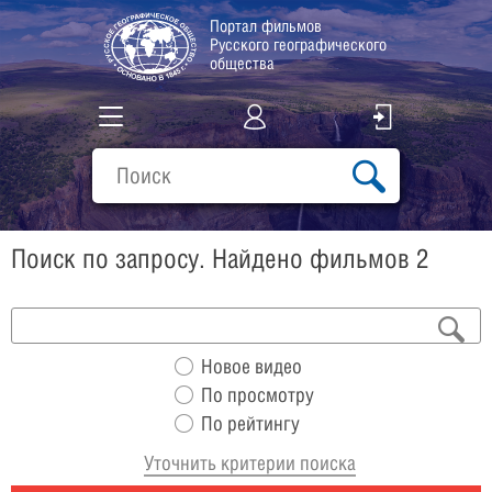
Портал фильмов
Русского географического
общества
Все фильмы
Подборки
Поиск по запросу. Найдено фильмов 2
О проекте
Новое видео
По просмотру
По рейтингу
Уточнить критерии поиска