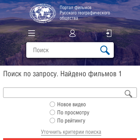
Портал фильмов
Русского географического
общества
Все фильмы
Подборки
Поиск по запросу. Найдено фильмов 1
О проекте
Новое видео
По просмотру
По рейтингу
Уточнить критерии поиска