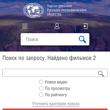
Портал фильмов
Русского географического
общества
Все фильмы
Подборки
Поиск по запросу. Найдено фильмов 2
О проекте
Новое видео
По просмотру
По рейтингу
Уточнить критерии поиска