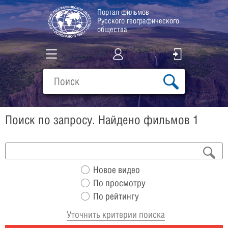
Портал фильмов
Русского географического
общества
Все фильмы
Подборки
Поиск по запросу. Найдено фильмов 1
О проекте
Новое видео
По просмотру
По рейтингу
Уточнить критерии поиска