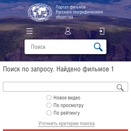
Портал фильмов
Русского географического
общества
Все фильмы
Подборки
Поиск по запросу. Найдено фильмов 1
О проекте
Новое видео
По просмотру
По рейтингу
Уточнить критерии поиска