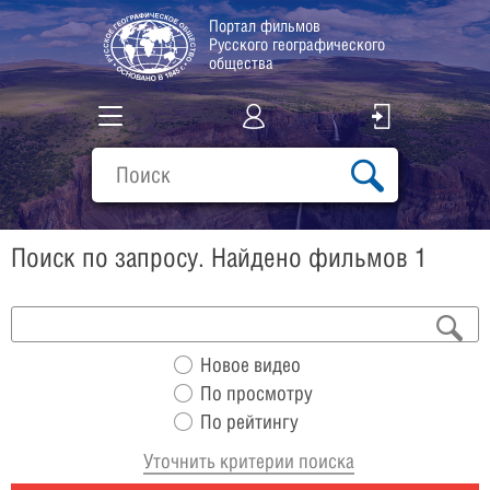
Портал фильмов
Русского географического
общества
Все фильмы
Подборки
Поиск по запросу. Найдено фильмов 1
О проекте
Новое видео
По просмотру
По рейтингу
Уточнить критерии поиска