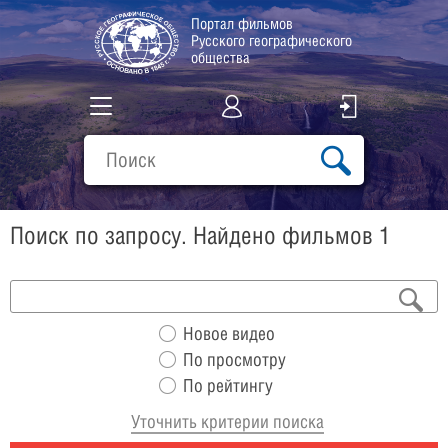
Портал фильмов
Русского географического
общества
Все фильмы
Подборки
Поиск по запросу. Найдено фильмов 1
О проекте
Новое видео
По просмотру
По рейтингу
Уточнить критерии поиска