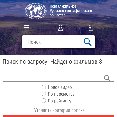
Портал фильмов
Русского географического
общества
Все фильмы
Подборки
Поиск по запросу. Найдено фильмов 3
О проекте
Новое видео
По просмотру
По рейтингу
Уточнить критерии поиска