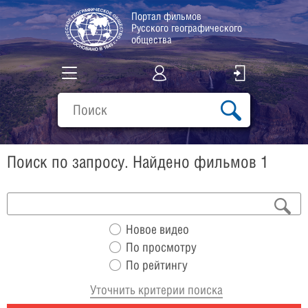
Портал фильмов
Русского географического
общества
Все фильмы
Подборки
Поиск по запросу. Найдено фильмов 1
О проекте
Новое видео
По просмотру
По рейтингу
Уточнить критерии поиска