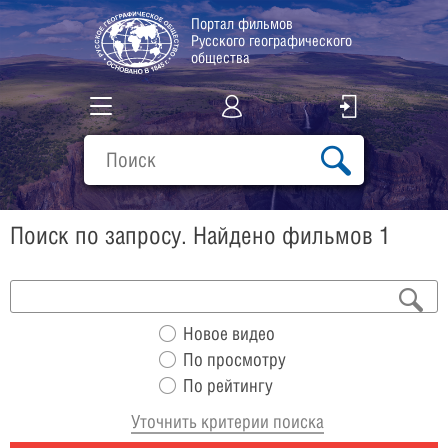
Портал фильмов
Русского географического
общества
Все фильмы
Подборки
Поиск по запросу. Найдено фильмов 1
О проекте
Новое видео
По просмотру
По рейтингу
Уточнить критерии поиска