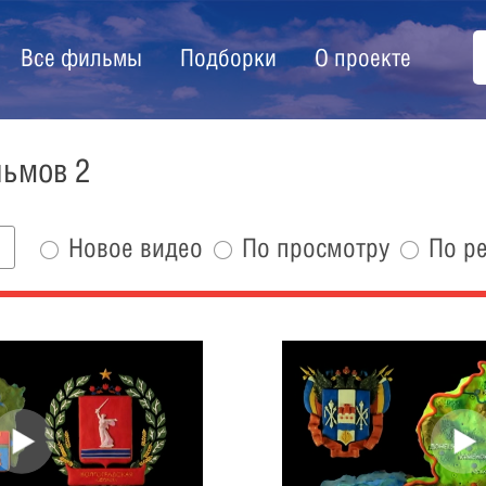
Все фильмы
Подборки
О проекте
льмов 2
Новое видео
По просмотру
По р