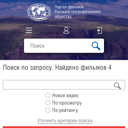
Портал фильмов
Русского географического
общества
Все фильмы
Подборки
Поиск по запросу. Найдено фильмов 4
О проекте
Новое видео
По просмотру
По рейтингу
Уточнить критерии поиска