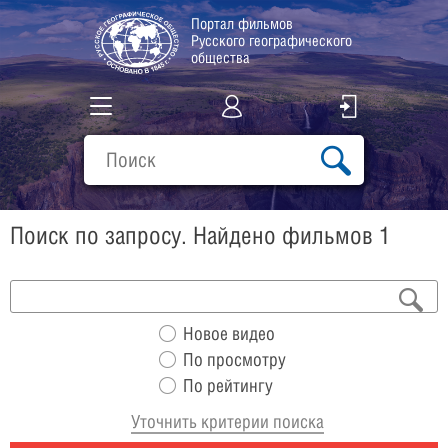
Портал фильмов
Русского географического
общества
Все фильмы
Подборки
Поиск по запросу. Найдено фильмов 1
О проекте
Новое видео
По просмотру
По рейтингу
Уточнить критерии поиска