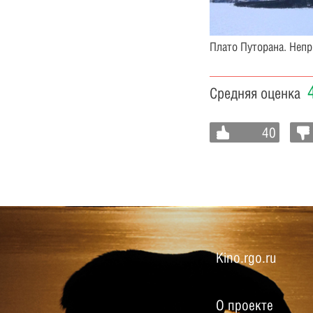
Плато Путорана. Непр
Средняя оценка
40
Kino.rgo.ru
О проекте