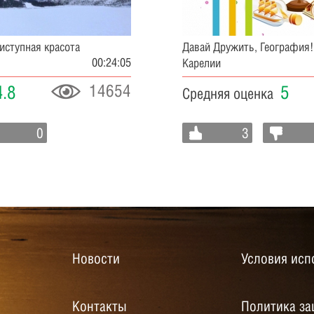
иступная красота
Давай Дружить, География
00:24:05
Карелии
14654
4.8
5
Средняя оценка
0
3
Новости
Условия исп
Контакты
Политика за