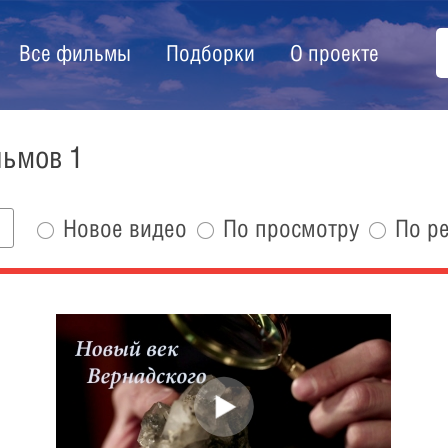
Все фильмы
Подборки
О проекте
льмов 1
Новое видео
По просмотру
По р