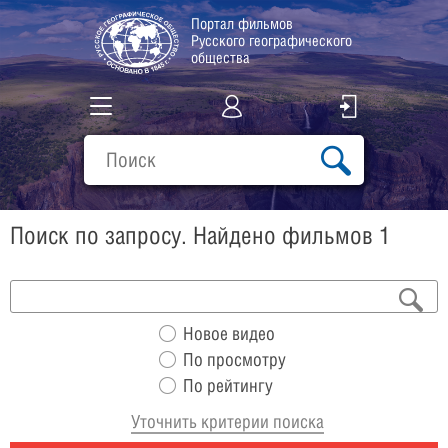
Портал фильмов
Русского географического
общества
Все фильмы
Подборки
Поиск по запросу. Найдено фильмов 1
О проекте
Новое видео
По просмотру
По рейтингу
Уточнить критерии поиска