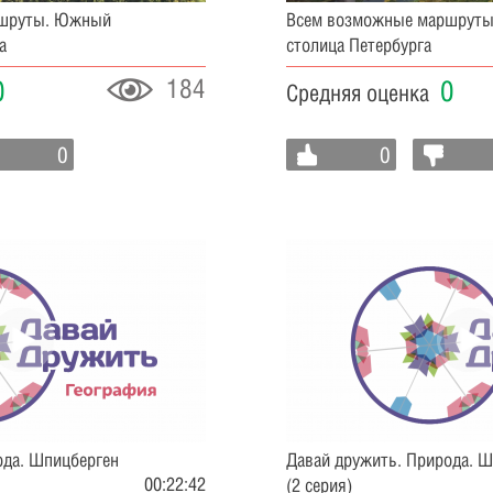
ршруты. Южный
Всем возможные маршруты
а
столица Петербурга
184
0
0
Средняя оценка
0
0
ода. Шпицберген
Давай дружить. Природа. 
00:22:42
(2 серия)