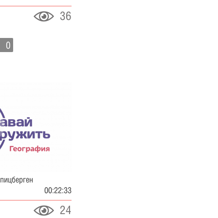
36
0
Шпицберген
00:22:33
24