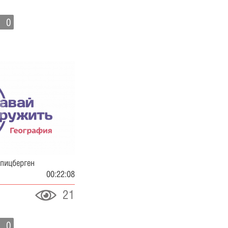
0
Шпицберген
00:22:08
21
0