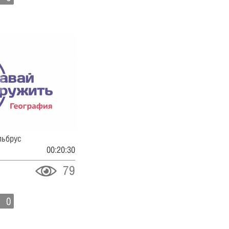
льбрус
00:20:30
79
0