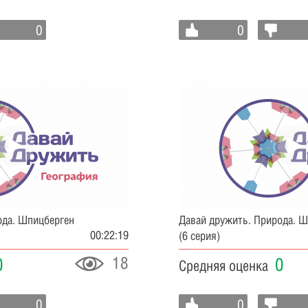
0
0
ода. Шпицберген
Давай дружить. Природа. 
00:22:19
(6 серия)
18
0
0
Средняя оценка
0
0