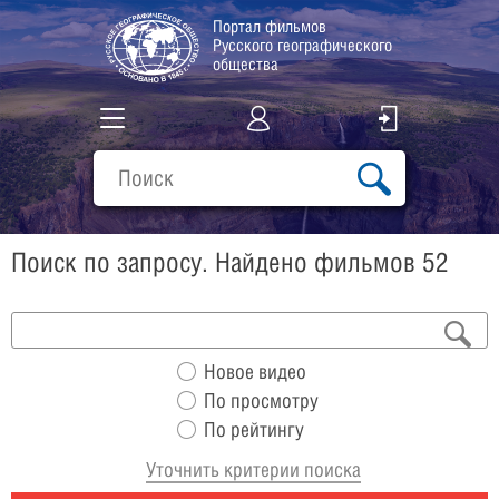
Портал фильмов
Русского географического
общества
Все фильмы
Подборки
Поиск по запросу. Найдено фильмов 52
О проекте
Новое видео
По просмотру
По рейтингу
Уточнить критерии поиска