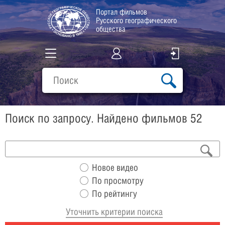
Портал фильмов
Русского географического
общества
Все фильмы
Подборки
Поиск по запросу. Найдено фильмов 52
О проекте
Новое видео
По просмотру
По рейтингу
Уточнить критерии поиска