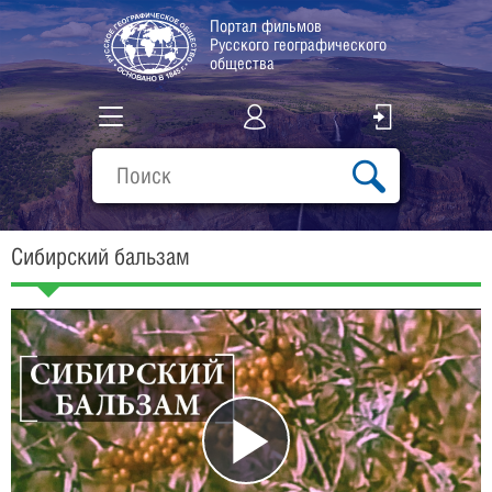
Портал фильмов
Русского географического
общества
Все фильмы
Подборки
Сибирский бальзам
О проекте
Play