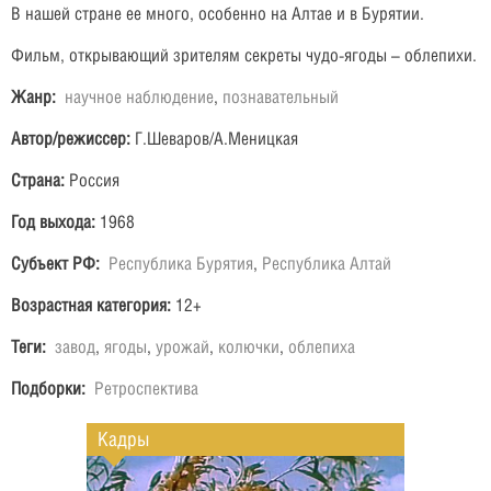
В нашей стране ее много, особенно на Алтае и в Бурятии.
Фильм, открывающий зрителям секреты чудо-ягоды – облепихи.
Жанр:
научное наблюдение
,
познавательный
Автор/режиссер:
Г.Шеваров/А.Меницкая
Страна:
Россия
Год выхода:
1968
Субъект РФ:
Республика Бурятия
,
Республика Алтай
Возрастная категория:
12+
Теги:
завод
,
ягоды
,
урожай
,
колючки
,
облепиха
Подборки:
Ретроспектива
Кадры