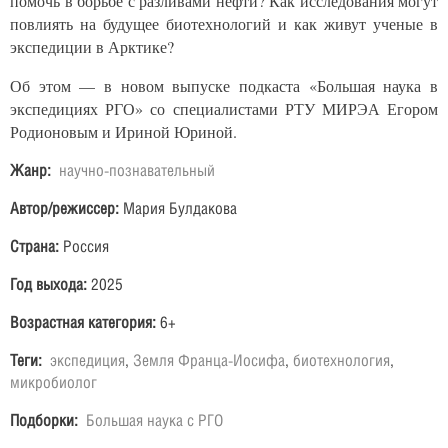
помочь в борьбе с разливами нефти? Как исследования могут
повлиять на будущее биотехнологий и как живут ученые в
экспедиции в Арктике?
Об этом — в новом выпуске подкаста «Большая наука в
экспедициях РГО» со специалистами РТУ МИРЭА Егором
Родионовым и Ириной Юриной.
Жанр:
научно-познавательный
Автор/режиссер:
Мария Булдакова
Страна:
Россия
Год выхода:
2025
Возрастная категория:
6+
Теги:
экспедиция
,
Земля Франца-Иосифа
,
биотехнология
,
микробиолог
Подборки:
Большая наука с РГО