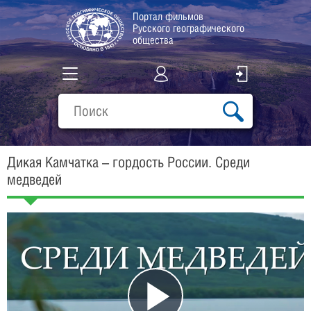
Портал фильмов
Русского географического
общества
Все фильмы
Подборки
Дикая Камчатка – гордость России. Среди
О проекте
медведей
Play